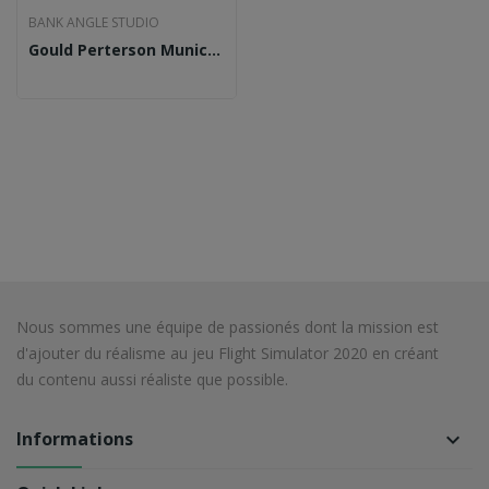
BANK ANGLE STUDIO
Gould Perterson Municipal Airport - K57...
Nous sommes une équipe de passionés dont la mission est
d'ajouter du réalisme au jeu Flight Simulator 2020 en créant
du contenu aussi réaliste que possible.
Informations
keyboard_arrow_down